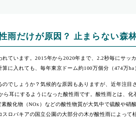
性雨だけが原因？ 止まらない森
ています。2015年から2020年まで、2.2秒毎にサ
算に入れても、毎年東京ドーム約100万個分（474万h
るのでしょうか？気候的な原因もありますが、近年注目
代から耳にするようになった酸性雨です。酸性雨とは、化
窒素酸化物（NOx）などの酸性物質が大気中で硫酸や硝
コスロバキアの国立公園の大部分の木が酸性雨によって
。