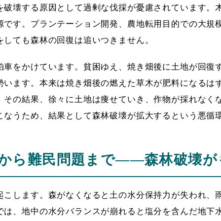
を破壊する原因として過剰な伐採が憂慮されています。
源です。プランテーション開発、農地転用目的での大規
をしても森林の回復は追いつきません。
拍車をかけています。貧困ゆえ、焼き畑後に土地が回復
勢います。本来は焼き畑後の燃えた草木が肥料になるは
。その結果、徐々に土地は痩せていき、作物が採れなく
こなうため、結果として森林破壊が拡大するという悪循
から難民問題まで――森林破壊が
起こします。森がなくなると土の水分保持力が失われ、
では、地中の水分バランスが崩れると塩分を含んだ地下