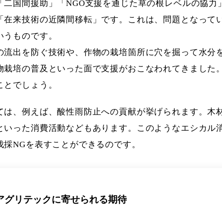
「二国間援助」「NGO支援を通じた草の根レベルの協力
「在来技術の近隣間移転」です。これは、問題となって
いうものです。
の流出を防ぐ技術や、作物の栽培箇所に穴を掘って水分
物栽培の普及といった面で支援がおこなわれてきました。
ことでしょう。
ては、例えば、酸性雨防止への貢献が挙げられます。木材
といった消費活動などもあります。このようなエシカル
伐採NGを表すことができるのです。
 アグリテックに寄せられる期待