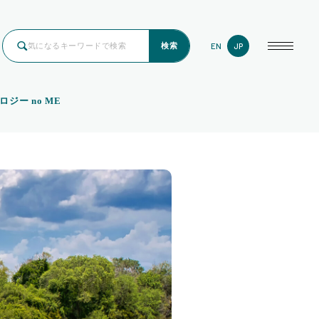
EN
JP
検索
ロジー no ME