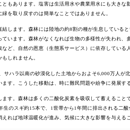
こともあります。塩害は生活用水や農業用水にも大きな
に緑を取り戻すのは簡単なことではありません。
直結します。森林には陸地の約8割の種が生息している
っています。森林がなくなれば生物の多様性が失われ、
取など、自然の恩恵（生態系サービス）に依存している
かもしれません。
間で、サハラ以南の砂漠化した土地からおよそ6,000万人
います。こうした移動は、時に難民問題や紛争に発展す
します。森林は多くの二酸化炭素を吸収して蓄えること
0年生のスギ約15本で、1世帯から1年間に排出される二
消えれば地球温暖化が進み、気候に大きな影響を与える