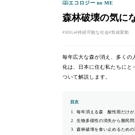
エコロジー no ME
森林破壊の気に
SDGs
持続可能な社会
気候変動
毎年広大な森が消え、多くの
化は、日本に住む私たちにと
ついて解説します。
目次
毎年消える森 酸性雨だけが
生物多様性の消失から難民問
森林破壊を食い止めるための